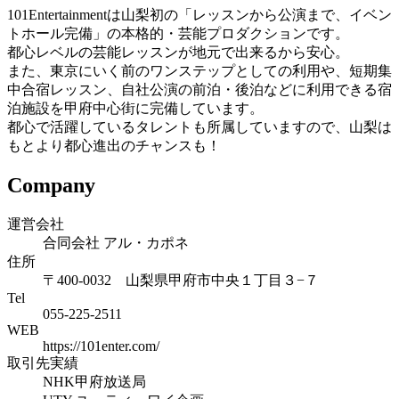
101Entertainmentは山梨初の「レッスンから公演まで、イベン
トホール完備」の本格的・芸能プロダクションです。
都心レベルの芸能レッスンが地元で出来るから安心。
また、東京にいく前のワンステップとしての利用や、短期集
中合宿レッスン、自社公演の前泊・後泊などに利用できる宿
泊施設を甲府中心街に完備しています。
都心で活躍しているタレントも所属していますので、山梨は
もとより都心進出のチャンスも！
Company
運営会社
合同会社 アル・カポネ
住所
〒400-0032 山梨県甲府市中央１丁目３−７
Tel
055-225-2511
WEB
https://101enter.com/
取引先実績
NHK甲府放送局